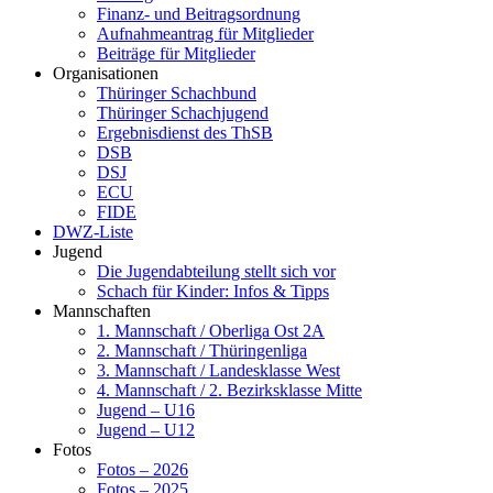
Finanz- und Beitragsordnung
Aufnahmeantrag für Mitglieder
Beiträge für Mitglieder
Organisationen
Thüringer Schachbund
Thüringer Schachjugend
Ergebnisdienst des ThSB
DSB
DSJ
ECU
FIDE
DWZ-Liste
Jugend
Die Jugendabteilung stellt sich vor
Schach für Kinder: Infos & Tipps
Mannschaften
1. Mannschaft / Oberliga Ost 2A
2. Mannschaft / Thüringenliga
3. Mannschaft / Landesklasse West
4. Mannschaft / 2. Bezirksklasse Mitte
Jugend – U16
Jugend – U12
Fotos
Fotos – 2026
Fotos – 2025