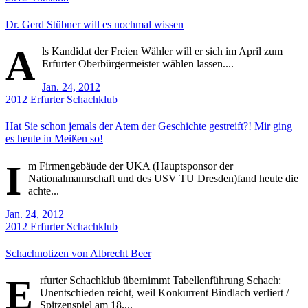
Dr. Gerd Stübner will es nochmal wissen
A
ls Kandidat der Freien Wähler will er sich im April zum
Erfurter Oberbürgermeister wählen lassen....
Jan. 24, 2012
2012
Erfurter Schachklub
Hat Sie schon jemals der Atem der Geschichte gestreift?! Mir ging
es heute in Meißen so!
I
m Firmengebäude der UKA (Hauptsponsor der
Nationalmannschaft und des USV TU Dresden)fand heute die
achte...
Jan. 24, 2012
2012
Erfurter Schachklub
Schachnotizen von Albrecht Beer
E
rfurter Schachklub übernimmt Tabellenführung Schach:
Unentschieden reicht, weil Konkurrent Bindlach verliert /
Spitzenspiel am 18....