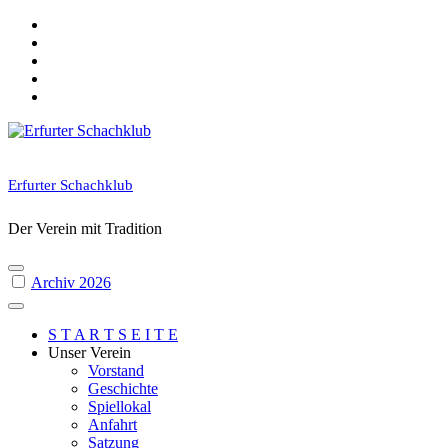
Skip
to
content
Erfurter Schachklub
Der Verein mit Tradition
Archiv 2026
S T A R T S E I T E
Unser Verein
Vorstand
Geschichte
Spiellokal
Anfahrt
Satzung