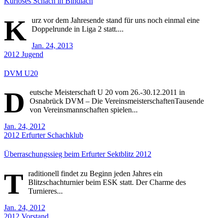
Kurioses Schach in Bindlach
K
urz vor dem Jahresende stand für uns noch einmal eine
Doppelrunde in Liga 2 statt....
Jan. 24, 2013
2012
Jugend
DVM U20
D
eutsche Meisterschaft U 20 vom 26.-30.12.2011 in
Osnabrück DVM – Die VereinsmeisterschaftenTausende
von Vereinsmannschaften spielen...
Jan. 24, 2012
2012
Erfurter Schachklub
Überraschungssieg beim Erfurter Sektblitz 2012
T
raditionell findet zu Beginn jeden Jahres ein
Blitzschachturnier beim ESK statt. Der Charme des
Turnieres...
Jan. 24, 2012
2012
Vorstand