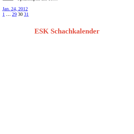
Jan. 24, 2012
Seitennummerierung
1
…
29
30
31
der
ESK Schachkalender
Beiträge