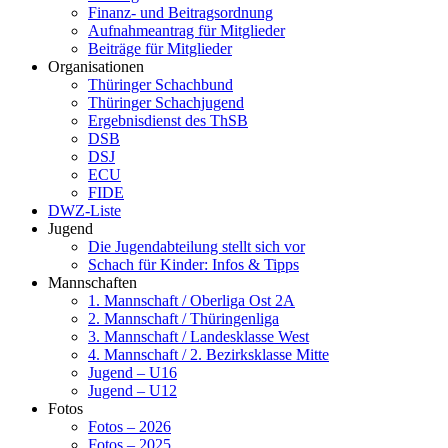
Finanz- und Beitragsordnung
Aufnahmeantrag für Mitglieder
Beiträge für Mitglieder
Organisationen
Thüringer Schachbund
Thüringer Schachjugend
Ergebnisdienst des ThSB
DSB
DSJ
ECU
FIDE
DWZ-Liste
Jugend
Die Jugendabteilung stellt sich vor
Schach für Kinder: Infos & Tipps
Mannschaften
1. Mannschaft / Oberliga Ost 2A
2. Mannschaft / Thüringenliga
3. Mannschaft / Landesklasse West
4. Mannschaft / 2. Bezirksklasse Mitte
Jugend – U16
Jugend – U12
Fotos
Fotos – 2026
Fotos – 2025