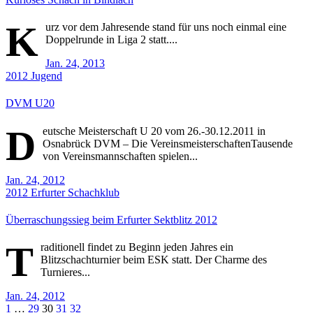
K
urz vor dem Jahresende stand für uns noch einmal eine
Doppelrunde in Liga 2 statt....
Jan. 24, 2013
2012
Jugend
DVM U20
D
eutsche Meisterschaft U 20 vom 26.-30.12.2011 in
Osnabrück DVM – Die VereinsmeisterschaftenTausende
von Vereinsmannschaften spielen...
Jan. 24, 2012
2012
Erfurter Schachklub
Überraschungssieg beim Erfurter Sektblitz 2012
T
raditionell findet zu Beginn jeden Jahres ein
Blitzschachturnier beim ESK statt. Der Charme des
Turnieres...
Jan. 24, 2012
Seitennummerierung
1
…
29
30
31
32