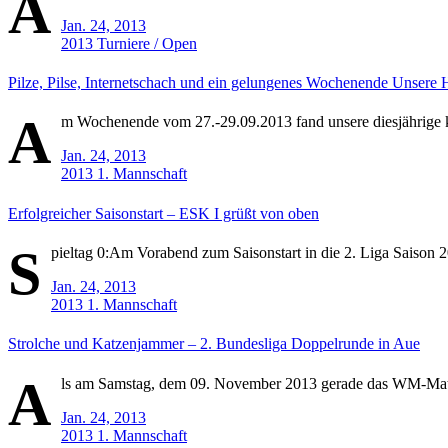
A
Jan. 24, 2013
2013
Turniere / Open
Pilze, Pilse, Internetschach und ein gelungenes Wochenende Unsere
A
m Wochenende vom 27.-29.09.2013 fand unsere diesjährige ku
Jan. 24, 2013
2013
1. Mannschaft
Erfolgreicher Saisonstart – ESK I grüßt von oben
S
pieltag 0:Am Vorabend zum Saisonstart in die 2. Liga Saison 2
Jan. 24, 2013
2013
1. Mannschaft
Strolche und Katzenjammer – 2. Bundesliga Doppelrunde in Aue
A
ls am Samstag, dem 09. November 2013 gerade das WM-Match
Jan. 24, 2013
2013
1. Mannschaft