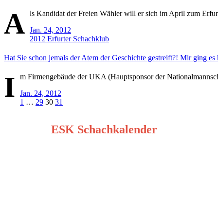
A
ls Kandidat der Freien Wähler will er sich im April zum Erfur
Jan. 24, 2012
2012
Erfurter Schachklub
Hat Sie schon jemals der Atem der Geschichte gestreift?! Mir ging es
I
m Firmengebäude der UKA (Hauptsponsor der Nationalmannscha
Jan. 24, 2012
Seitennummerierung
1
…
29
30
31
der
ESK Schachkalender
Beiträge