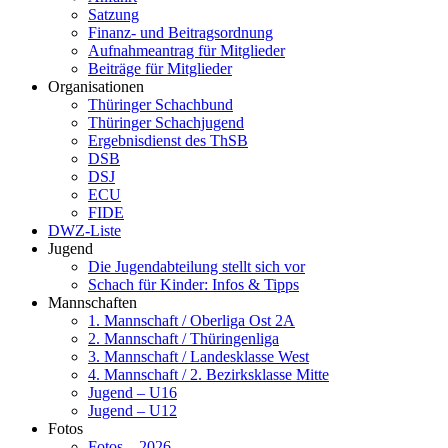
Satzung
Finanz- und Beitragsordnung
Aufnahmeantrag für Mitglieder
Beiträge für Mitglieder
Organisationen
Thüringer Schachbund
Thüringer Schachjugend
Ergebnisdienst des ThSB
DSB
DSJ
ECU
FIDE
DWZ-Liste
Jugend
Die Jugendabteilung stellt sich vor
Schach für Kinder: Infos & Tipps
Mannschaften
1. Mannschaft / Oberliga Ost 2A
2. Mannschaft / Thüringenliga
3. Mannschaft / Landesklasse West
4. Mannschaft / 2. Bezirksklasse Mitte
Jugend – U16
Jugend – U12
Fotos
Fotos – 2026