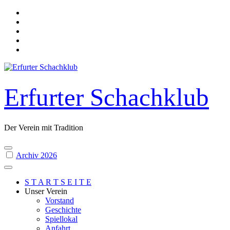
Skip
to
content
Erfurter Schachklub
Der Verein mit Tradition
Archiv 2026
S T A R T S E I T E
Unser Verein
Vorstand
Geschichte
Spiellokal
Anfahrt