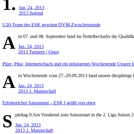
1.
Jan. 24, 2013
2013
Jugend
U20-Team des ESK gewinnt DVM-Zwischenrunde
A
m 07. und 08. September fand im Nettelbeckufer die Qualifi
Jan. 24, 2013
2013
Turniere / Open
Pilze, Pilse, Internetschach und ein gelungenes Wochenende Unsere
A
m Wochenende vom 27.-29.09.2013 fand unsere diesjährige ku
Jan. 24, 2013
2013
1. Mannschaft
Erfolgreicher Saisonstart – ESK I grüßt von oben
S
pieltag 0:Am Vorabend zum Saisonstart in die 2. Liga Saison 2
Jan. 24, 2013
2013
1. Mannschaft