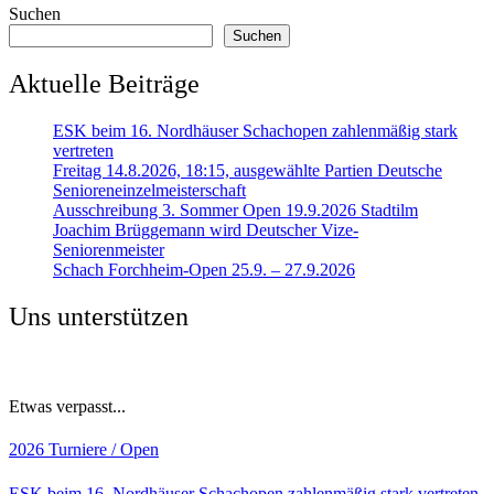
Suchen
Suchen
Aktuelle Beiträge
ESK beim 16. Nordhäuser Schachopen zahlenmäßig stark
vertreten
Freitag 14.8.2026, 18:15, ausgewählte Partien Deutsche
Senioreneinzelmeisterschaft
Ausschreibung 3. Sommer Open 19.9.2026 Stadtilm
Joachim Brüggemann wird Deutscher Vize-
Seniorenmeister
Schach Forchheim-Open 25.9. – 27.9.2026
Uns unterstützen
Etwas verpasst...
2026
Turniere / Open
ESK beim 16. Nordhäuser Schachopen zahlenmäßig stark vertreten