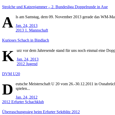
Strolche und Katzenjammer – 2. Bundesliga Doppelrunde in Aue
A
ls am Samstag, dem 09. November 2013 gerade das WM-Match
Jan. 24, 2013
2013
1. Mannschaft
Kurioses Schach in Bindlach
K
urz vor dem Jahresende stand für uns noch einmal eine Doppel
Jan. 24, 2013
2012
Jugend
DVM U20
D
eutsche Meisterschaft U 20 vom 26.-30.12.2011 in Osnabrü
spielen...
Jan. 24, 2012
2012
Erfurter Schachklub
Überraschungssieg beim Erfurter Sektblitz 2012