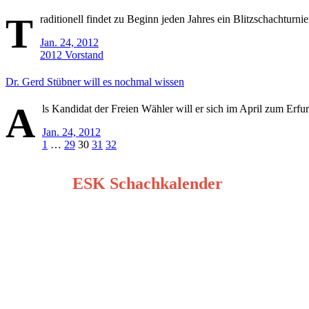
T
raditionell findet zu Beginn jeden Jahres ein Blitzschachturni
Jan. 24, 2012
2012
Vorstand
Dr. Gerd Stübner will es nochmal wissen
A
ls Kandidat der Freien Wähler will er sich im April zum Erfur
Jan. 24, 2012
Seitennummerierung
1
…
29
30
31
32
der
ESK Schachkalender
Beiträge