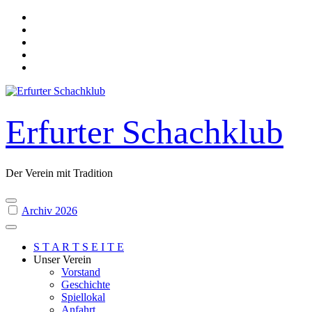
Skip
to
content
Erfurter Schachklub
Der Verein mit Tradition
Archiv 2026
S T A R T S E I T E
Unser Verein
Vorstand
Geschichte
Spiellokal
Anfahrt