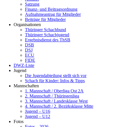
Satzung
Finanz- und Beitragsordnung
Aufnahmeantrag für Mitglieder
Beiträge für Mitglieder
Organisationen
Thüringer Schachbund
Thüringer Schachjugend
Ergebnisdienst des ThSB
DSB
DSJ
ECU
FIDE
DWZ-Liste
Jugend
Die Jugendabteilung stellt sich vor
Schach für Kinder: Infos & Tipps
Mannschaften
1. Mannschaft / Oberliga Ost 2A
2. Mannschaft / Thüringenliga
3. Mannschaft / Landesklasse West
4. Mannschaft / 2. Bezirksklasse Mitte
Jugend – U16
Jugend – U12
Fotos
Fotos – 2026