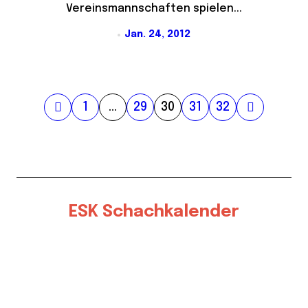
Vereinsmannschaften spielen...
Jan. 24, 2012
S
1
…
29
30
31
32
e
i
t
e
ESK Schachkalender
n
n
u
m