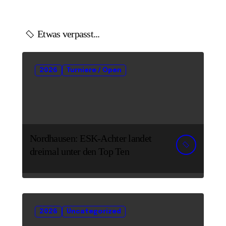
Etwas verpasst...
2026
Turniere / Open
Nordhausen: ESK-Achter landet
dreimal unter den Top Ten
2026
Uncategorized