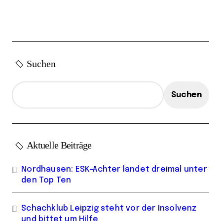
i
t
r
ä
Suchen
g
e
Suchen
Aktuelle Beiträge
Nordhausen: ESK-Achter landet dreimal unter
den Top Ten
Schachklub Leipzig steht vor der Insolvenz
und bittet um Hilfe