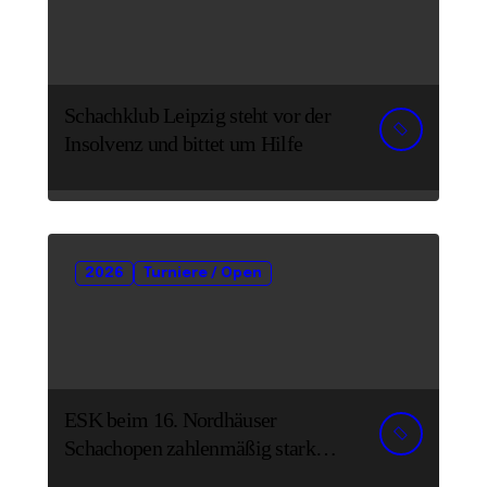
Schachklub Leipzig steht vor der
Insolvenz und bittet um Hilfe
2026
Turniere / Open
ESK beim 16. Nordhäuser
Schachopen zahlenmäßig stark
vertreten