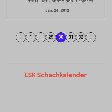
statt. Der Charme des Turnieres...
Jan. 24, 2012
S
1
…
29
30
31
32
e
i
t
e
ESK Schachkalender
n
n
u
m
m