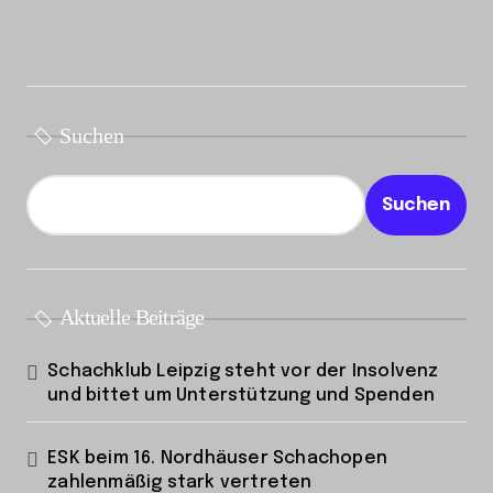
i
t
r
ä
Suchen
g
e
Suchen
Aktuelle Beiträge
Schachklub Leipzig steht vor der Insolvenz
und bittet um Unterstützung und Spenden
ESK beim 16. Nordhäuser Schachopen
zahlenmäßig stark vertreten