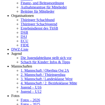
Finanz- und Beitragsordnung
Aufnahmeantrag für Mitglieder
Beiträge für Mitglieder
Organisationen
Thüringer Schachbund
Thüringer Schachjugend
Ergebnisdienst des ThSB
DSB
DSJ
ECU
FIDE
DWZ-Liste
Jugend
Die Jugendabteilung stellt sich vor
Schach für Kinder: Infos & Tipps
Mannschaften
1. Mannschaft / Oberliga Ost 2A
2. Mannschaft / Thüringenliga
3. Mannschaft / Landesklasse West
4. Mannschaft / 2. Bezirksklasse Mitte
Jugend – U16
Jugend – U12
Fotos
Fotos – 2026
Fotos – 2025