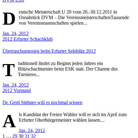
D
eutsche Meisterschaft U 20 vom 26.-30.12.2011 in
Osnabrück DVM – Die VereinsmeisterschaftenTausende
von Vereinsmannschaften spielen...
Jan. 24, 2012
2012
Erfurter Schachklub
Überraschungssieg beim Erfurter Sektblitz 2012
T
raditionell findet zu Beginn jeden Jahres ein
Blitzschachturnier beim ESK statt. Der Charme des
Turnieres...
Jan. 24, 2012
2012
Vorstand
Dr. Gerd Stübner will es nochmal wissen
A
ls Kandidat der Freien Wähler will er sich im April zum
Erfurter Oberbürgermeister wählen lassen....
Jan. 24, 2012
Seitennummerierung
1
…
29
30
31
32