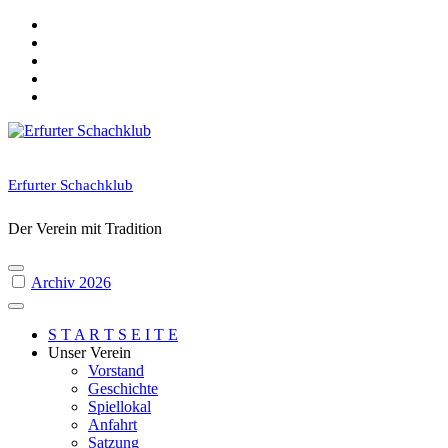
Skip
to
content
Erfurter Schachklub
Der Verein mit Tradition
Archiv 2026
S T A R T S E I T E
Unser Verein
Vorstand
Geschichte
Spiellokal
Anfahrt
Satzung