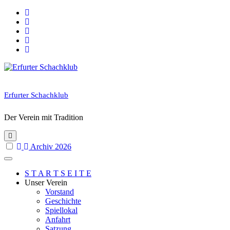
Skip
to
content
Erfurter Schachklub
Der Verein mit Tradition
Archiv 2026
S T A R T S E I T E
Unser Verein
Vorstand
Geschichte
Spiellokal
Anfahrt
Satzung