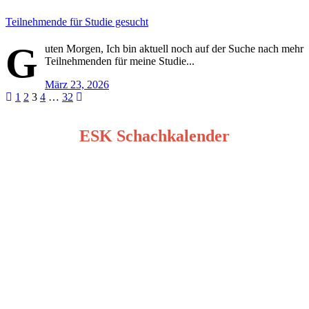
Teilnehmende für Studie gesucht
G
uten Morgen, Ich bin aktuell noch auf der Suche nach mehr
Teilnehmenden für meine Studie...
März 23, 2026
Seitennummerierung
1
2
3
4
…
32
der
ESK Schachkalender
Beiträge