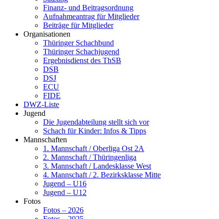
Finanz- und Beitragsordnung
Aufnahmeantrag für Mitglieder
Beiträge für Mitglieder
Organisationen
Thüringer Schachbund
Thüringer Schachjugend
Ergebnisdienst des ThSB
DSB
DSJ
ECU
FIDE
DWZ-Liste
Jugend
Die Jugendabteilung stellt sich vor
Schach für Kinder: Infos & Tipps
Mannschaften
1. Mannschaft / Oberliga Ost 2A
2. Mannschaft / Thüringenliga
3. Mannschaft / Landesklasse West
4. Mannschaft / 2. Bezirksklasse Mitte
Jugend – U16
Jugend – U12
Fotos
Fotos – 2026
Fotos – 2025