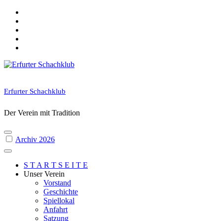
Skip
to
content
Erfurter Schachklub
Der Verein mit Tradition
Archiv 2026
S T A R T S E I T E
Unser Verein
Vorstand
Geschichte
Spiellokal
Anfahrt
Satzung