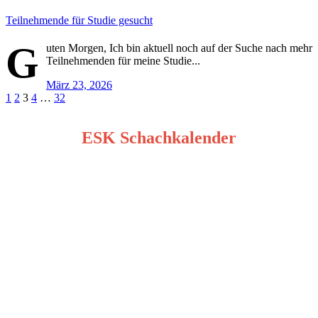
Teilnehmende für Studie gesucht
G
uten Morgen, Ich bin aktuell noch auf der Suche nach mehr
Teilnehmenden für meine Studie...
März 23, 2026
Seitennummerierung
1
2
3
4
…
32
der
ESK Schachkalender
Beiträge