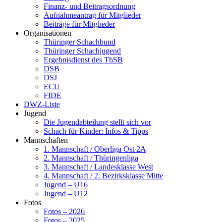
Finanz- und Beitragsordnung
Aufnahmeantrag für Mitglieder
Beiträge für Mitglieder
Organisationen
Thüringer Schachbund
Thüringer Schachjugend
Ergebnisdienst des ThSB
DSB
DSJ
ECU
FIDE
DWZ-Liste
Jugend
Die Jugendabteilung stellt sich vor
Schach für Kinder: Infos & Tipps
Mannschaften
1. Mannschaft / Oberliga Ost 2A
2. Mannschaft / Thüringenliga
3. Mannschaft / Landesklasse West
4. Mannschaft / 2. Bezirksklasse Mitte
Jugend – U16
Jugend – U12
Fotos
Fotos – 2026
Fotos – 2025