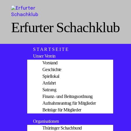
Erfurter Schachklub
S T A R T S E I T E
Unser Verein
Vorstand
Geschichte
Spiellokal
Anfahrt
Satzung
Finanz- und Beitragsordnung
Aufnahmeantrag für Mitglieder
Beiträge für Mitglieder
Organisationen
Thüringer Schachbund