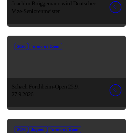
Joachim Brüggemann wird Deutscher
Vize-Seniorenmeister
2026
Turniere / Open
Schach Forchheim-Open 25.9. –
27.9.2026
2026
Jugend
Turniere / Open