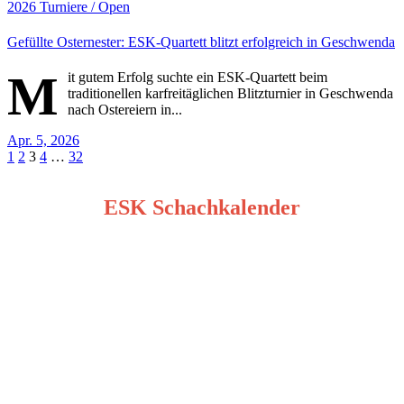
2026
Turniere / Open
Gefüllte Osternester: ESK-Quartett blitzt erfolgreich in Geschwenda
M
it gutem Erfolg suchte ein ESK-Quartett beim
traditionellen karfreitäglichen Blitzturnier in Geschwenda
nach Ostereiern in...
Apr. 5, 2026
Seitennummerierung
1
2
3
4
…
32
der
ESK Schachkalender
Beiträge