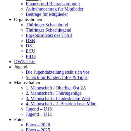
Finanz- und Beitragsordnung
Aufnahmeantrag für Mitglieder
Beiträge für Mitglieder
Organisationen
Thüringer Schachbund
Thüringer Schachjugend
Ergebnisdienst des ThSB
DSB
DSJ
ECU
FIDE
DWZ-Liste
Jugend
Die Jugendabteilung stellt sich vor
Schach für Kinder: Infos & Tipps
Mannschaften
1. Mannschaft / Oberliga Ost 2A
2. Mannschaft / Thüringenliga
3. Mannschaft / Landesklasse West
4. Mannschaft / 2. Bezirksklasse Mitte
Jugend – U16
Jugend – U12
Fotos
Fotos – 2026
Fotos – 2025