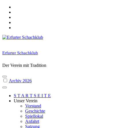
Skip
to
content
Erfurter Schachklub
Der Verein mit Tradition
Archiv 2026
S T A R T S E I T E
Unser Verein
Vorstand
Geschichte
Spiellokal
Anfahrt
Satzung