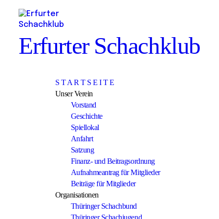
Erfurter Schachklub
S T A R T S E I T E
Unser Verein
Vorstand
Geschichte
Spiellokal
Anfahrt
Satzung
Finanz- und Beitragsordnung
Aufnahmeantrag für Mitglieder
Beiträge für Mitglieder
Organisationen
Thüringer Schachbund
Thüringer Schachjugend