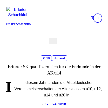
Skip
to
content
Erfurter Schachklub
2018
Jugend
Erfurter SK qualifiziert sich für die Endrunde in der
AK u14
I
n diesem Jahr fanden die Mitteldeutschen
Vereinsmeisterschaften der Altersklassen u10, u12,
u14 und u20 in...
Jan. 24, 2018