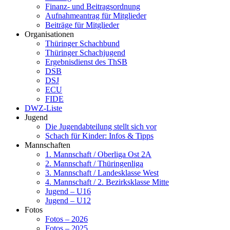
Finanz- und Beitragsordnung
Aufnahmeantrag für Mitglieder
Beiträge für Mitglieder
Organisationen
Thüringer Schachbund
Thüringer Schachjugend
Ergebnisdienst des ThSB
DSB
DSJ
ECU
FIDE
DWZ-Liste
Jugend
Die Jugendabteilung stellt sich vor
Schach für Kinder: Infos & Tipps
Mannschaften
1. Mannschaft / Oberliga Ost 2A
2. Mannschaft / Thüringenliga
3. Mannschaft / Landesklasse West
4. Mannschaft / 2. Bezirksklasse Mitte
Jugend – U16
Jugend – U12
Fotos
Fotos – 2026
Fotos – 2025