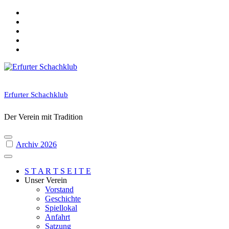
Skip
to
content
Erfurter Schachklub
Der Verein mit Tradition
Archiv 2026
S T A R T S E I T E
Unser Verein
Vorstand
Geschichte
Spiellokal
Anfahrt
Satzung