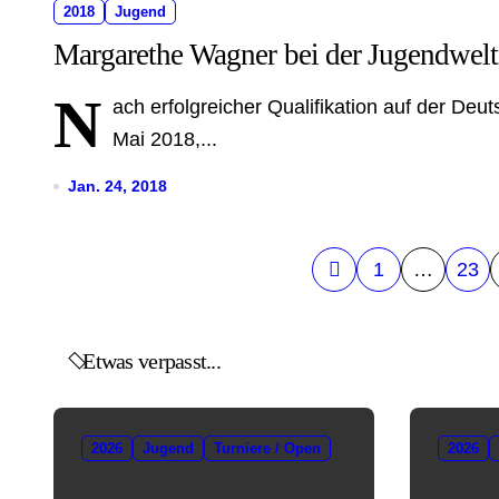
2018
Jugend
Margarethe Wagner bei der Jugendwelt
N
ach erfolgreicher Qualifikation auf der De
Mai 2018,...
Jan. 24, 2018
S
1
…
23
e
i
Etwas verpasst...
t
e
2026
Jugend
Turniere / Open
2026
n