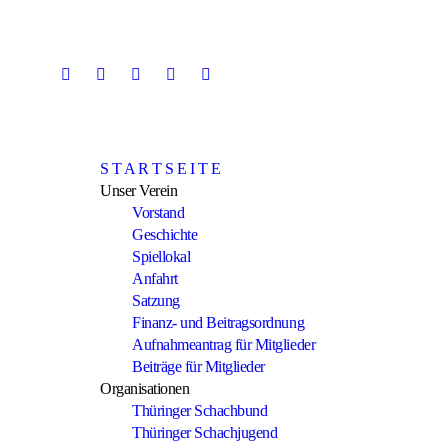
Skip
to
content
S T A R T S E I T E
Unser Verein
Vorstand
Geschichte
Spiellokal
Anfahrt
Satzung
Finanz- und Beitragsordnung
Aufnahmeantrag für Mitglieder
Beiträge für Mitglieder
Organisationen
Thüringer Schachbund
Thüringer Schachjugend