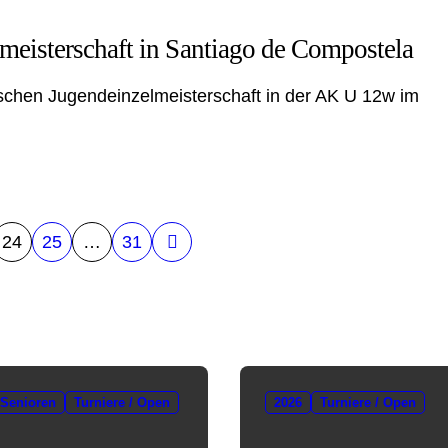
meisterschaft in Santiago de Compostela
utschen Jugendeinzelmeisterschaft in der AK U 12w im
24
25
…
31
Senioren
Turniere / Open
2026
Turniere / Open