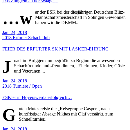
Das Zünglein an der Waage…
…w
ar der ESK bei der diesjährigen Deutschen Blitz-
Mannschaftsmeisterschaft in Solingen Gewonnen
haben wir die DBMM...
Jan. 24, 2018
2018
Erfurter Schachklub
FEIER DES ERFURTER SK MIT LASKER-EHRUNG
J
oachim Brüggemann begrüßte zu Beginn die anwesenden
Schachfreunde und -freundinnen, „Ehefrauen, Kinder, Gäste
und Veteranen,...
Jan. 24, 2018
2018
Turniere / Open
ESKler in Hoyerswerda erfolgreich…
G
uten Mutes reiste die „Reisegruppe Casper“, nach
kurzfristiger Absage Nikitas mit Olaf verstärkt, zum
Schnellturnier...
Jan. 24, 2018