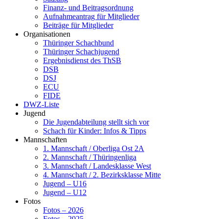
Finanz- und Beitragsordnung
Aufnahmeantrag für Mitglieder
Beiträge für Mitglieder
Organisationen
Thüringer Schachbund
Thüringer Schachjugend
Ergebnisdienst des ThSB
DSB
DSJ
ECU
FIDE
DWZ-Liste
Jugend
Die Jugendabteilung stellt sich vor
Schach für Kinder: Infos & Tipps
Mannschaften
1. Mannschaft / Oberliga Ost 2A
2. Mannschaft / Thüringenliga
3. Mannschaft / Landesklasse West
4. Mannschaft / 2. Bezirksklasse Mitte
Jugend – U16
Jugend – U12
Fotos
Fotos – 2026
Fotos – 2025