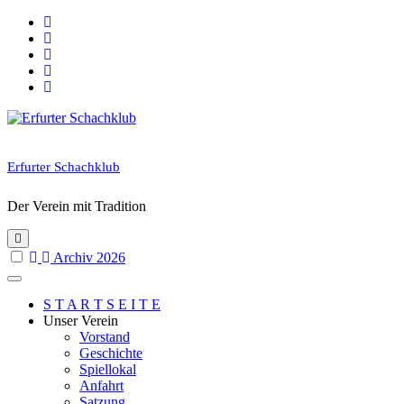
Skip
to
content
Erfurter Schachklub
Der Verein mit Tradition
Archiv 2026
S T A R T S E I T E
Unser Verein
Vorstand
Geschichte
Spiellokal
Anfahrt
Satzung