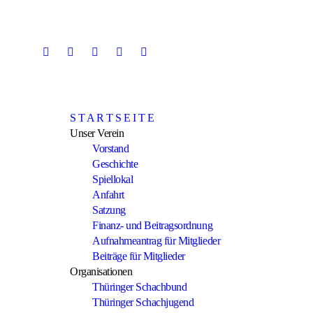
Skip
to
content
S T A R T S E I T E
Unser Verein
Vorstand
Geschichte
Spiellokal
Anfahrt
Satzung
Finanz- und Beitragsordnung
Aufnahmeantrag für Mitglieder
Beiträge für Mitglieder
Organisationen
Thüringer Schachbund
Thüringer Schachjugend