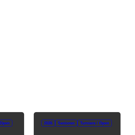
 Open
2026
Senioren
Turniere / Open