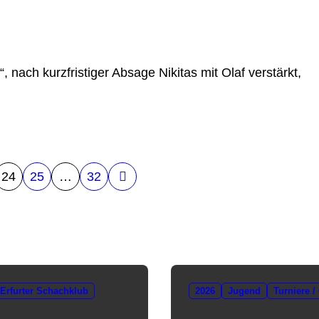
 nach kurzfristiger Absage Nikitas mit Olaf verstärkt,
24
25
…
32
Erfurter Schachklub
2026
Jugend
Turniere /