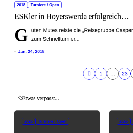
2018
Turniere / Open
ESKler in Hoyerswerda erfolgreich…
G
uten Mutes reiste die „Reisegruppe Casper“,
zum Schnellturnier...
Jan. 24, 2018
S
1
…
23
e
i
Etwas verpasst...
t
e
2026
Turniere / Open
2026