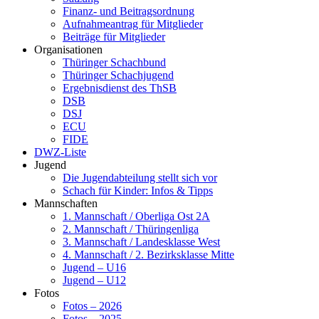
Finanz- und Beitragsordnung
Aufnahmeantrag für Mitglieder
Beiträge für Mitglieder
Organisationen
Thüringer Schachbund
Thüringer Schachjugend
Ergebnisdienst des ThSB
DSB
DSJ
ECU
FIDE
DWZ-Liste
Jugend
Die Jugendabteilung stellt sich vor
Schach für Kinder: Infos & Tipps
Mannschaften
1. Mannschaft / Oberliga Ost 2A
2. Mannschaft / Thüringenliga
3. Mannschaft / Landesklasse West
4. Mannschaft / 2. Bezirksklasse Mitte
Jugend – U16
Jugend – U12
Fotos
Fotos – 2026
Fotos – 2025