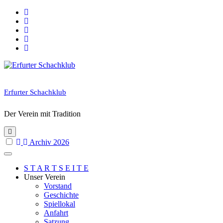
Skip
to
content
Erfurter Schachklub
Der Verein mit Tradition
Archiv 2026
S T A R T S E I T E
Unser Verein
Vorstand
Geschichte
Spiellokal
Anfahrt
Satzung