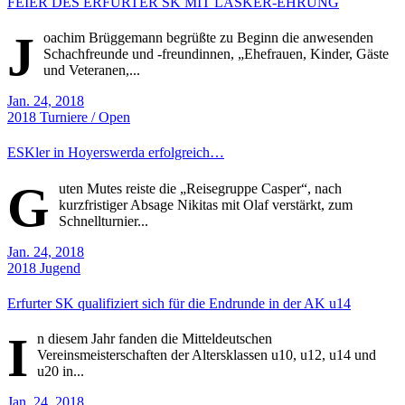
FEIER DES ERFURTER SK MIT LASKER-EHRUNG
J
oachim Brüggemann begrüßte zu Beginn die anwesenden
Schachfreunde und -freundinnen, „Ehefrauen, Kinder, Gäste
und Veteranen,...
Jan. 24, 2018
2018
Turniere / Open
ESKler in Hoyerswerda erfolgreich…
G
uten Mutes reiste die „Reisegruppe Casper“, nach
kurzfristiger Absage Nikitas mit Olaf verstärkt, zum
Schnellturnier...
Jan. 24, 2018
2018
Jugend
Erfurter SK qualifiziert sich für die Endrunde in der AK u14
I
n diesem Jahr fanden die Mitteldeutschen
Vereinsmeisterschaften der Altersklassen u10, u12, u14 und
u20 in...
Jan. 24, 2018