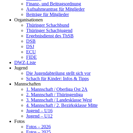
Finanz- und Beitragsordnung
Aufnahmeantrag für Mitglieder
Beiträge für Mitglieder
Organisationen
Thüringer Schachbund
Thüringer Schachjugend
Ergebnisdienst des ThSB
DSB
DSJ
ECU
FIDE
DWZ-Liste
Jugend
Die Jugendabteilung stellt sich vor
Schach für Kinder: Infos & Tipps
Mannschaften
1. Mannschaft / Oberliga Ost 2A
2. Mannschaft / Thüringenliga
3. Mannschaft / Landesklasse West
4. Mannschaft / 2. Bezirksklasse Mitte
Jugend – U16
Jugend – U12
Fotos
Fotos – 2026
Fotos – 2025