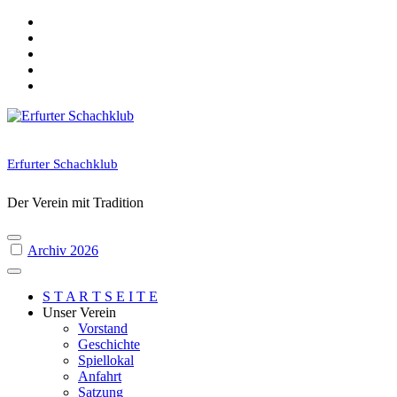
Skip
to
content
Erfurter Schachklub
Der Verein mit Tradition
Archiv 2026
S T A R T S E I T E
Unser Verein
Vorstand
Geschichte
Spiellokal
Anfahrt
Satzung