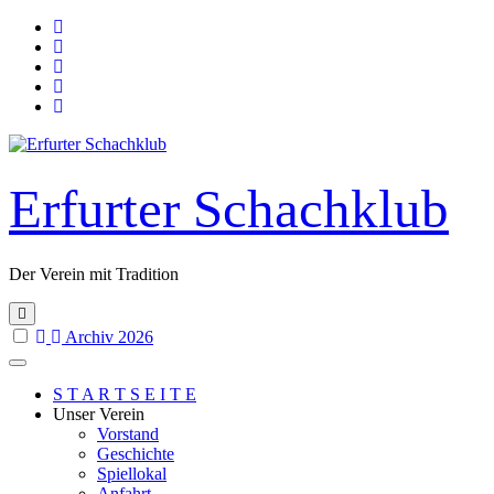
Skip
to
content
Erfurter Schachklub
Der Verein mit Tradition
Archiv 2026
S T A R T S E I T E
Unser Verein
Vorstand
Geschichte
Spiellokal
Anfahrt