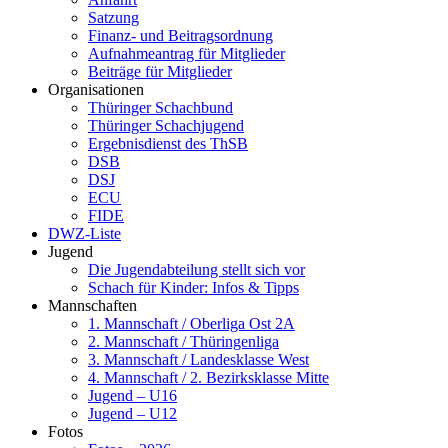
Satzung
Finanz- und Beitragsordnung
Aufnahmeantrag für Mitglieder
Beiträge für Mitglieder
Organisationen
Thüringer Schachbund
Thüringer Schachjugend
Ergebnisdienst des ThSB
DSB
DSJ
ECU
FIDE
DWZ-Liste
Jugend
Die Jugendabteilung stellt sich vor
Schach für Kinder: Infos & Tipps
Mannschaften
1. Mannschaft / Oberliga Ost 2A
2. Mannschaft / Thüringenliga
3. Mannschaft / Landesklasse West
4. Mannschaft / 2. Bezirksklasse Mitte
Jugend – U16
Jugend – U12
Fotos