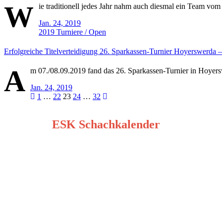
W
ie traditionell jedes Jahr nahm auch diesmal ein Team vom
Jan. 24, 2019
2019
Turniere / Open
Erfolgreiche Titelverteidigung 26. Sparkassen-Turnier Hoyerswerda –
A
m 07./08.09.2019 fand das 26. Sparkassen-Turnier in Hoyer
Jan. 24, 2019
Seitennummerierung
1
…
22
23
24
…
32
der
ESK Schachkalender
Beiträge