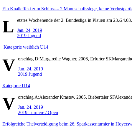
Ein Knalleffekt zum Schluss – 2 Mannschaftssiege, keine Verlustpart
L
etztes Wochenende der 2. Bundesliga in Plauen am 23./24.03
Jan. 24, 2019
2019
Jugend
Kategorie weiblich U14
V
orschlag D:Margarethe Wagner, 2006, Erfurter SKMargarethe 
Jan. 24, 2019
2019
Jugend
Kategorie U14
V
orschlag A:Alexander Krastev, 2005, Biebertaler SFAlexand
Jan. 24, 2019
2019
Turniere / Open
Erfolgreiche Titelverteidigung beim 26. Sparkassenturnier in Hoyersw