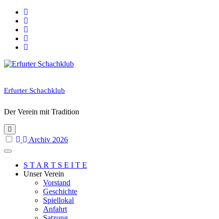
Skip
to
content
Erfurter Schachklub
Der Verein mit Tradition
Archiv 2026
S T A R T S E I T E
Unser Verein
Vorstand
Geschichte
Spiellokal
Anfahrt
Satzung