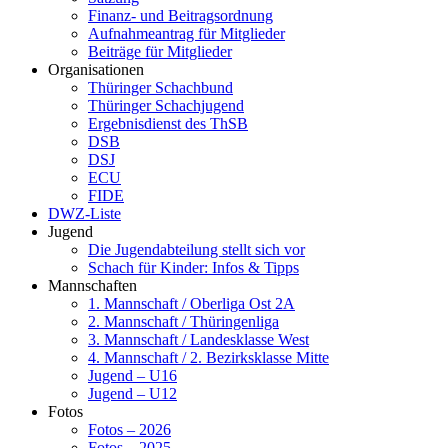
Finanz- und Beitragsordnung
Aufnahmeantrag für Mitglieder
Beiträge für Mitglieder
Organisationen
Thüringer Schachbund
Thüringer Schachjugend
Ergebnisdienst des ThSB
DSB
DSJ
ECU
FIDE
DWZ-Liste
Jugend
Die Jugendabteilung stellt sich vor
Schach für Kinder: Infos & Tipps
Mannschaften
1. Mannschaft / Oberliga Ost 2A
2. Mannschaft / Thüringenliga
3. Mannschaft / Landesklasse West
4. Mannschaft / 2. Bezirksklasse Mitte
Jugend – U16
Jugend – U12
Fotos
Fotos – 2026
Fotos – 2025