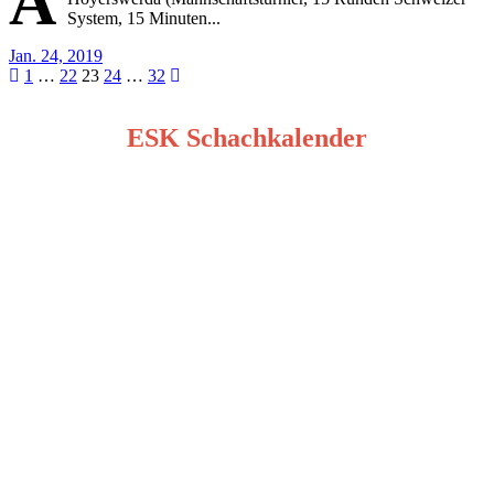
A
System, 15 Minuten...
Jan. 24, 2019
Seitennummerierung
1
…
22
23
24
…
32
der
ESK Schachkalender
Beiträge