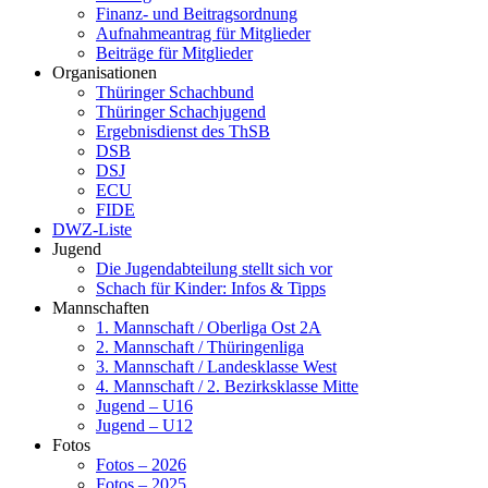
Finanz- und Beitragsordnung
Aufnahmeantrag für Mitglieder
Beiträge für Mitglieder
Organisationen
Thüringer Schachbund
Thüringer Schachjugend
Ergebnisdienst des ThSB
DSB
DSJ
ECU
FIDE
DWZ-Liste
Jugend
Die Jugendabteilung stellt sich vor
Schach für Kinder: Infos & Tipps
Mannschaften
1. Mannschaft / Oberliga Ost 2A
2. Mannschaft / Thüringenliga
3. Mannschaft / Landesklasse West
4. Mannschaft / 2. Bezirksklasse Mitte
Jugend – U16
Jugend – U12
Fotos
Fotos – 2026
Fotos – 2025