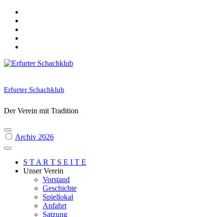
Skip
to
content
Erfurter Schachklub
Der Verein mit Tradition
Archiv 2026
S T A R T S E I T E
Unser Verein
Vorstand
Geschichte
Spiellokal
Anfahrt
Satzung