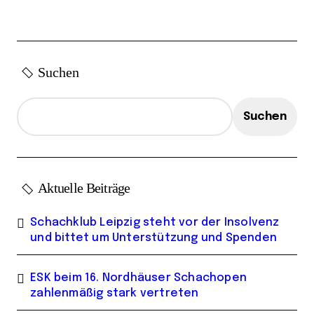
t
r
ä
Suchen
g
e
Suchen
Aktuelle Beiträge
Schachklub Leipzig steht vor der Insolvenz
und bittet um Unterstützung und Spenden
ESK beim 16. Nordhäuser Schachopen
zahlenmäßig stark vertreten