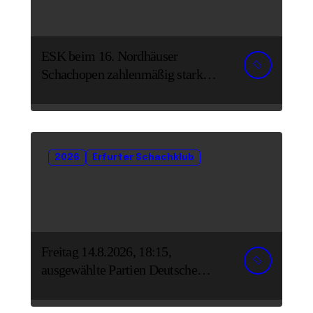
ESK beim 16. Nordhäuser
Schachopen zahlenmäßig stark
vertreten
2026
Erfurter Schachklub
Freitag 14.8.2026, 18:15,
ausgewählte Partien Deutsche
Senioreneinzelmeisterschaft