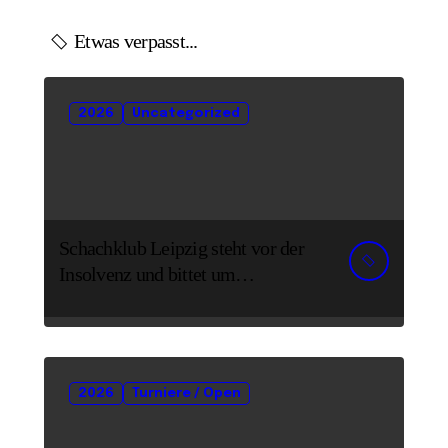
Etwas verpasst...
2026
Uncategorized
Schachklub Leipzig steht vor der
Insolvenz und bittet um
Unterstützung und Spenden
2026
Turniere / Open