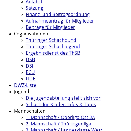
Anfahrt
Satzung
Finanz- und Beitragsordnung
Aufnahmeantrag für Mitglieder
Beiträge für Mitglieder
Organisationen
Thüringer Schachbund
Thüringer Schachjugend
Ergebnisdienst des ThSB
DSB
DSJ
ECU
FIDE
DWZ-Liste
Jugend
Die Jugendabteilung stellt sich vor
Schach für Kinder: Infos & Tipps
Mannschaften
1. Mannschaft / Oberliga Ost 2A
2. Mannschaft / Thüringenliga
3. Mannschaft / Landesklasse West