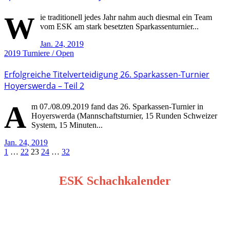
W
ie traditionell jedes Jahr nahm auch diesmal ein Team
vom ESK am stark besetzten Sparkassenturnier...
Jan. 24, 2019
2019
Turniere / Open
Erfolgreiche Titelverteidigung 26. Sparkassen-Turnier
Hoyerswerda – Teil 2
A
m 07./08.09.2019 fand das 26. Sparkassen-Turnier in
Hoyerswerda (Mannschaftsturnier, 15 Runden Schweizer
System, 15 Minuten...
Jan. 24, 2019
Seitennummerierung
1
…
22
23
24
…
32
der
ESK Schachkalender
Beiträge