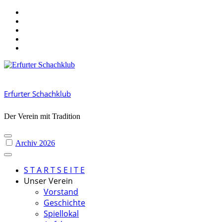
Skip
to
content
Erfurter Schachklub
Der Verein mit Tradition
Archiv 2026
S T A R T S E I T E
Unser Verein
Vorstand
Geschichte
Spiellokal