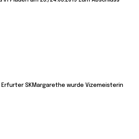
 in Plauen am 23./24.03.2019 Zum Abschluss
 Erfurter SKMargarethe wurde Vizemeisterin