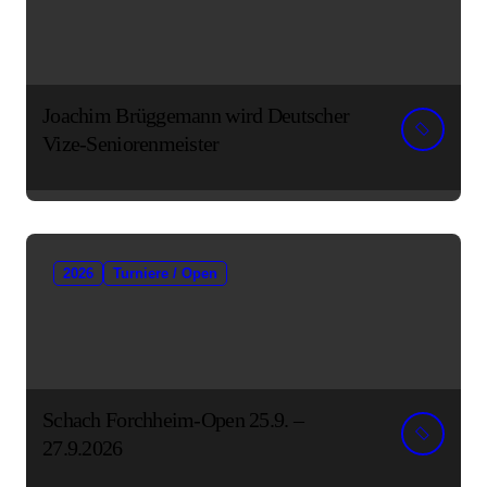
Joachim Brüggemann wird Deutscher
Vize-Seniorenmeister
2026
Turniere / Open
Schach Forchheim-Open 25.9. –
27.9.2026