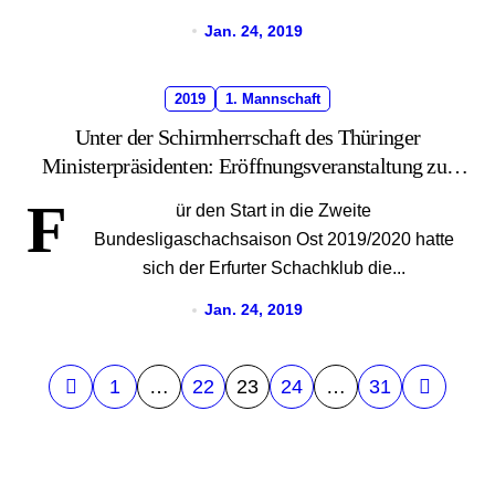
Jan. 24, 2019
2019
1. Mannschaft
Unter der Schirmherrschaft des Thüringer
Ministerpräsidenten: Eröffnungsveranstaltung zur
Bundesligasaison 2019/2020
F
ür den Start in die Zweite
Bundesligaschachsaison Ost 2019/2020 hatte
sich der Erfurter Schachklub die...
Jan. 24, 2019
S
1
…
22
23
24
…
31
e
i
t