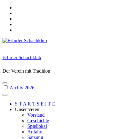
Skip
to
content
Erfurter Schachklub
Der Verein mit Tradition
Archiv 2026
S T A R T S E I T E
Unser Verein
Vorstand
Geschichte
Spiellokal
Anfahrt
Satzung