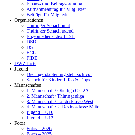
Finanz- und Beitragsordnung
Aufnahmeantrag für Mitglieder
Beiträge für Mitglieder
Organisationen
Thüringer Schachbund
Thüringer Schachjugend
Ergebnisdienst des ThSB
DSB
DSJ
ECU
FIDE
DWZ-Liste
Jugend
Die Jugendabteilung stellt sich vor
Schach für Kinder: Infos & Tipps
Mannschaften
1. Mannschaft / Oberliga Ost 2A
2. Mannschaft / Thüringenliga
3. Mannschaft / Landesklasse West
4. Mannschaft / 2. Bezirksklasse Mitte
Jugend – U16
Jugend – U12
Fotos
Fotos – 2026
Fotos – 2025