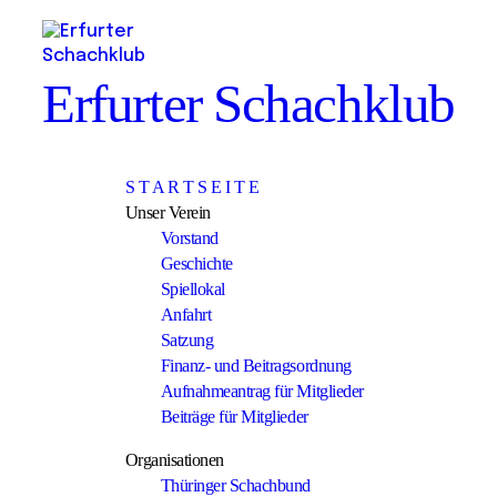
Erfurter Schachklub
S T A R T S E I T E
Unser Verein
Vorstand
Geschichte
Spiellokal
Anfahrt
Satzung
Finanz- und Beitragsordnung
Aufnahmeantrag für Mitglieder
Beiträge für Mitglieder
Organisationen
Thüringer Schachbund