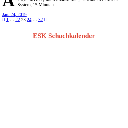
A
System, 15 Minuten...
Jan. 24, 2019
Seitennummerierung
1
…
22
23
24
…
32
der
ESK Schachkalender
Beiträge