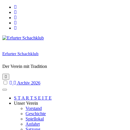
Skip
to
content
Erfurter Schachklub
Der Verein mit Tradition
Archiv 2026
S T A R T S E I T E
Unser Verein
Vorstand
Geschichte
Spiellokal
Anfahrt
Satzung