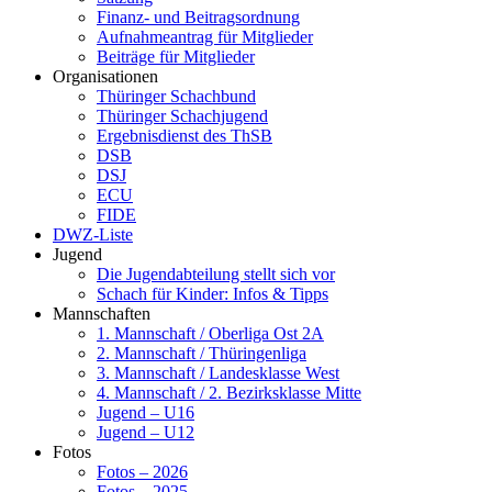
Finanz- und Beitragsordnung
Aufnahmeantrag für Mitglieder
Beiträge für Mitglieder
Organisationen
Thüringer Schachbund
Thüringer Schachjugend
Ergebnisdienst des ThSB
DSB
DSJ
ECU
FIDE
DWZ-Liste
Jugend
Die Jugendabteilung stellt sich vor
Schach für Kinder: Infos & Tipps
Mannschaften
1. Mannschaft / Oberliga Ost 2A
2. Mannschaft / Thüringenliga
3. Mannschaft / Landesklasse West
4. Mannschaft / 2. Bezirksklasse Mitte
Jugend – U16
Jugend – U12
Fotos
Fotos – 2026
Fotos – 2025