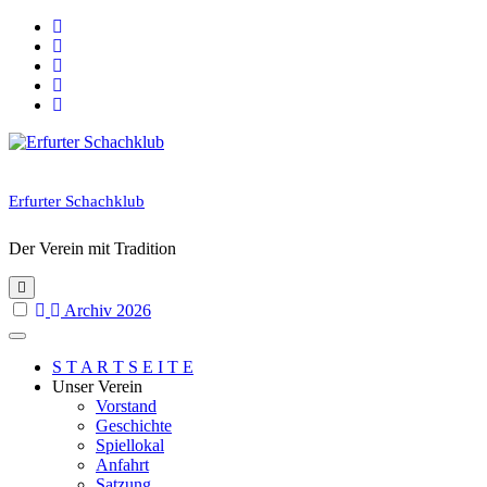
Skip
to
content
Erfurter Schachklub
Der Verein mit Tradition
Archiv 2026
S T A R T S E I T E
Unser Verein
Vorstand
Geschichte
Spiellokal
Anfahrt
Satzung