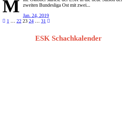
M
zweiten Bundesliga Ost mit zwei...
Jan. 24, 2019
Seitennummerierung
1
…
22
23
24
…
31
der
ESK Schachkalender
Beiträge