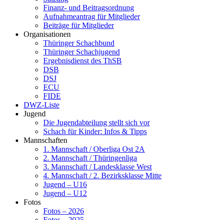
Finanz- und Beitragsordnung
Aufnahmeantrag für Mitglieder
Beiträge für Mitglieder
Organisationen
Thüringer Schachbund
Thüringer Schachjugend
Ergebnisdienst des ThSB
DSB
DSJ
ECU
FIDE
DWZ-Liste
Jugend
Die Jugendabteilung stellt sich vor
Schach für Kinder: Infos & Tipps
Mannschaften
1. Mannschaft / Oberliga Ost 2A
2. Mannschaft / Thüringenliga
3. Mannschaft / Landesklasse West
4. Mannschaft / 2. Bezirksklasse Mitte
Jugend – U16
Jugend – U12
Fotos
Fotos – 2026
Fotos – 2025