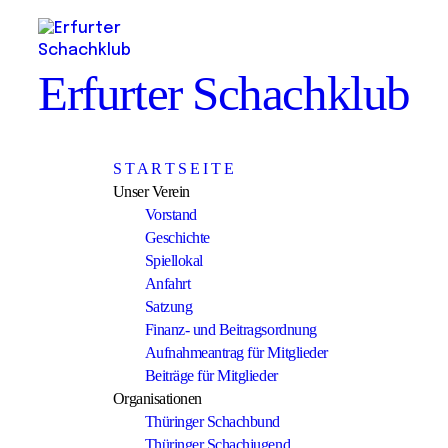
Erfurter Schachklub
S T A R T S E I T E
Unser Verein
Vorstand
Geschichte
Spiellokal
Anfahrt
Satzung
Finanz- und Beitragsordnung
Aufnahmeantrag für Mitglieder
Beiträge für Mitglieder
Organisationen
Thüringer Schachbund
Thüringer Schachjugend