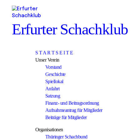
Erfurter Schachklub
S T A R T S E I T E
Unser Verein
Vorstand
Geschichte
Spiellokal
Anfahrt
Satzung
Finanz- und Beitragsordnung
Aufnahmeantrag für Mitglieder
Beiträge für Mitglieder
Organisationen
Thüringer Schachbund