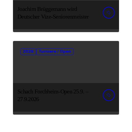
Joachim Brüggemann wird
Deutscher Vize-Seniorenmeister
2026
Turniere / Open
Schach Forchheim-Open 25.9. –
27.9.2026