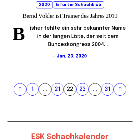
2020
Erfurter Schachklub
Bernd Vökler ist Trainer des Jahres 2019
B
isher fehlte ein sehr bekannter Name
in der langen Liste, der seit dem
Bundeskongress 2004...
Jan. 23, 2020
S
1
…
21
22
23
…
31
e
i
t
e
ESK Schachkalender
n