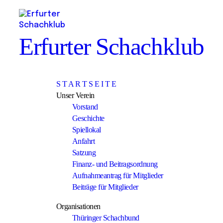
Erfurter Schachklub
S T A R T S E I T E
Unser Verein
Vorstand
Geschichte
Spiellokal
Anfahrt
Satzung
Finanz- und Beitragsordnung
Aufnahmeantrag für Mitglieder
Beiträge für Mitglieder
Organisationen
Thüringer Schachbund