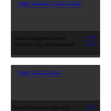
2026
Senioren
Turniere / Open
Joachim Brüggemann wird
Deutscher Vize-Seniorenmeister
2026
Turniere / Open
Schach Forchheim-Open 25.9. –