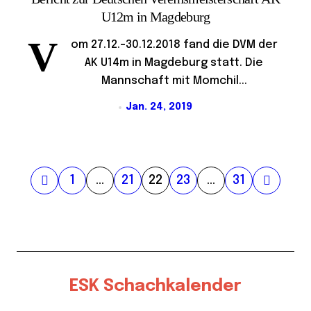
U12m in Magdeburg
V
om 27.12.-30.12.2018 fand die DVM der
AK U14m in Magdeburg statt. Die
Mannschaft mit Momchil...
Jan. 24, 2019
S
1
…
21
22
23
…
31
e
i
t
e
ESK Schachkalender
n