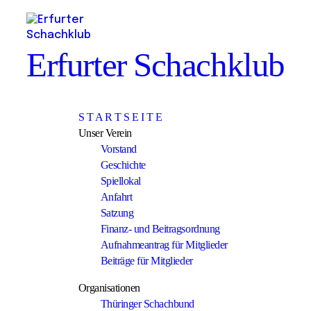
Erfurter Schachklub
S T A R T S E I T E
Unser Verein
Vorstand
Geschichte
Spiellokal
Anfahrt
Satzung
Finanz- und Beitragsordnung
Aufnahmeantrag für Mitglieder
Beiträge für Mitglieder
Organisationen
Thüringer Schachbund