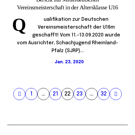
Vereinsmeisterschaft in der Altersklasse U16
Q
ualifikation zur Deutschen
Vereinsmeisterschaft der U16m
geschafft! Vom 11.-13.09.2020 wurde
vom Ausrichter, Schachjugend Rheinland-
Pfalz (SJRP)...
Jan. 23, 2020
S
1
…
21
22
23
…
32
e
i
t
e