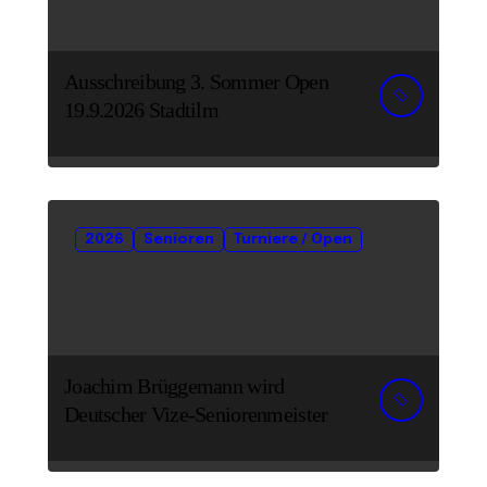
Ausschreibung 3. Sommer Open
19.9.2026 Stadtilm
2026
Senioren
Turniere / Open
Joachim Brüggemann wird
Deutscher Vize-Seniorenmeister