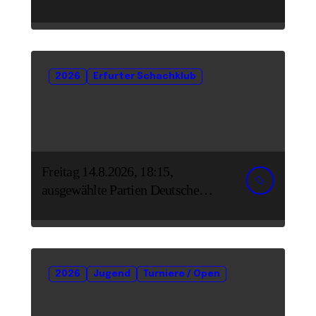
vertreten
2026
Erfurter Schachklub
Freitag 14.8.2026, 18:15,
ausgewählte Partien Deutsche
Senioreneinzelmeisterschaft
2026
Jugend
Turniere / Open