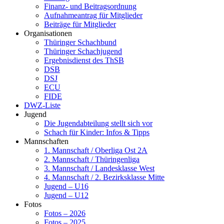
Finanz- und Beitragsordnung
Aufnahmeantrag für Mitglieder
Beiträge für Mitglieder
Organisationen
Thüringer Schachbund
Thüringer Schachjugend
Ergebnisdienst des ThSB
DSB
DSJ
ECU
FIDE
DWZ-Liste
Jugend
Die Jugendabteilung stellt sich vor
Schach für Kinder: Infos & Tipps
Mannschaften
1. Mannschaft / Oberliga Ost 2A
2. Mannschaft / Thüringenliga
3. Mannschaft / Landesklasse West
4. Mannschaft / 2. Bezirksklasse Mitte
Jugend – U16
Jugend – U12
Fotos
Fotos – 2026
Fotos – 2025