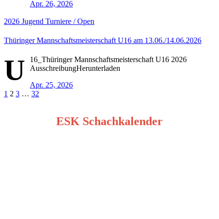
Apr. 26, 2026
2026
Jugend
Turniere / Open
Thüringer Mannschaftsmeisterschaft U16 am 13.06./14.06.2026
U
16_Thüringer Mannschaftsmeisterschaft U16 2026
AusschreibungHerunterladen
Apr. 25, 2026
Seitennummerierung
1
2
3
…
32
der
ESK Schachkalender
Beiträge