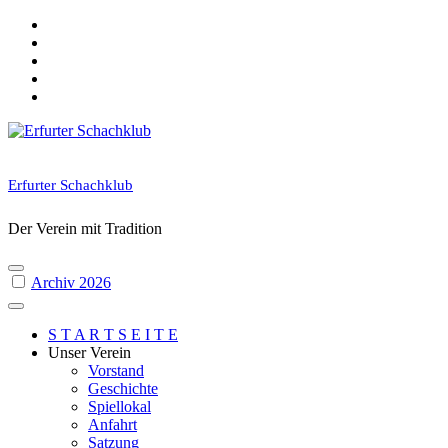
Skip
to
content
Erfurter Schachklub
Der Verein mit Tradition
Archiv 2026
S T A R T S E I T E
Unser Verein
Vorstand
Geschichte
Spiellokal
Anfahrt
Satzung