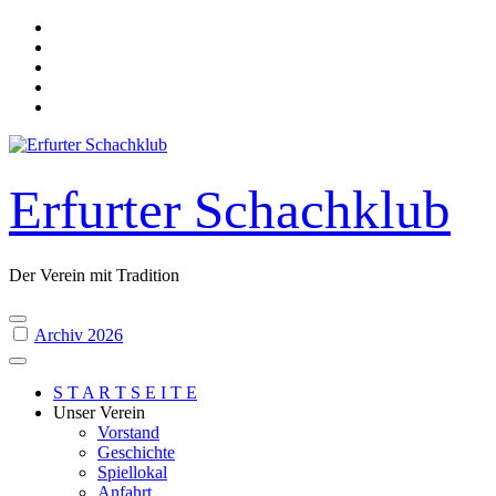
Skip
to
content
Erfurter Schachklub
Der Verein mit Tradition
Archiv 2026
S T A R T S E I T E
Unser Verein
Vorstand
Geschichte
Spiellokal
Anfahrt