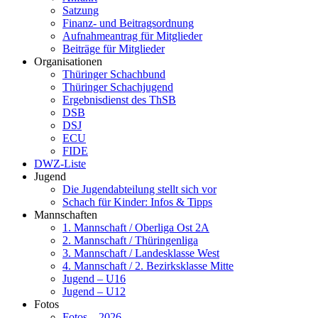
Satzung
Finanz- und Beitragsordnung
Aufnahmeantrag für Mitglieder
Beiträge für Mitglieder
Organisationen
Thüringer Schachbund
Thüringer Schachjugend
Ergebnisdienst des ThSB
DSB
DSJ
ECU
FIDE
DWZ-Liste
Jugend
Die Jugendabteilung stellt sich vor
Schach für Kinder: Infos & Tipps
Mannschaften
1. Mannschaft / Oberliga Ost 2A
2. Mannschaft / Thüringenliga
3. Mannschaft / Landesklasse West
4. Mannschaft / 2. Bezirksklasse Mitte
Jugend – U16
Jugend – U12
Fotos
Fotos – 2026