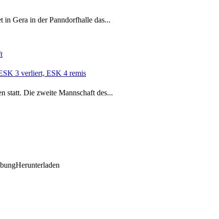
 in Gera in der Panndorfhalle das...
t
ESK 3 verliert, ESK 4 remis
n statt. Die zweite Mannschaft des...
ibungHerunterladen