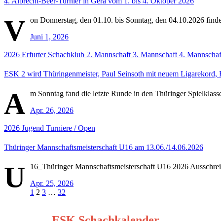
4. Albrecht-Beer-Turnier in Gera vom 1. bis 4. Oktober 2026
V
on Donnerstag, den 01.10. bis Sonntag, den 04.10.2026 findet
Juni 1, 2026
2026
Erfurter Schachklub
2. Mannschaft
3. Mannschaft
4. Mannschaf
ESK 2 wird Thüringenmeister, Paul Seinsoth mit neuem Ligarekord, 
A
m Sonntag fand die letzte Runde in den Thüringer Spielklasse
Apr. 26, 2026
2026
Jugend
Turniere / Open
Thüringer Mannschaftsmeisterschaft U16 am 13.06./14.06.2026
U
16_Thüringer Mannschaftsmeisterschaft U16 2026 Ausschre
Apr. 25, 2026
Seitennummerierung
1
2
3
…
32
der
ESK Schachkalender
Beiträge