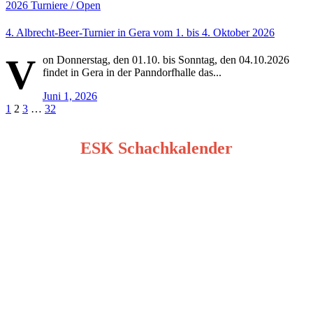
2026
Turniere / Open
4. Albrecht-Beer-Turnier in Gera vom 1. bis 4. Oktober 2026
V
on Donnerstag, den 01.10. bis Sonntag, den 04.10.2026
findet in Gera in der Panndorfhalle das...
Juni 1, 2026
Seitennummerierung
1
2
3
…
32
der
ESK Schachkalender
Beiträge