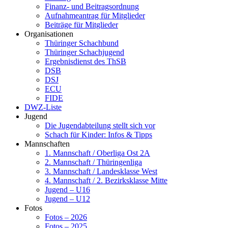
Finanz- und Beitragsordnung
Aufnahmeantrag für Mitglieder
Beiträge für Mitglieder
Organisationen
Thüringer Schachbund
Thüringer Schachjugend
Ergebnisdienst des ThSB
DSB
DSJ
ECU
FIDE
DWZ-Liste
Jugend
Die Jugendabteilung stellt sich vor
Schach für Kinder: Infos & Tipps
Mannschaften
1. Mannschaft / Oberliga Ost 2A
2. Mannschaft / Thüringenliga
3. Mannschaft / Landesklasse West
4. Mannschaft / 2. Bezirksklasse Mitte
Jugend – U16
Jugend – U12
Fotos
Fotos – 2026
Fotos – 2025