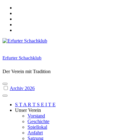
Skip
to
content
Erfurter Schachklub
Der Verein mit Tradition
Archiv 2026
S T A R T S E I T E
Unser Verein
Vorstand
Geschichte
Spiellokal
Anfahrt
Satzung