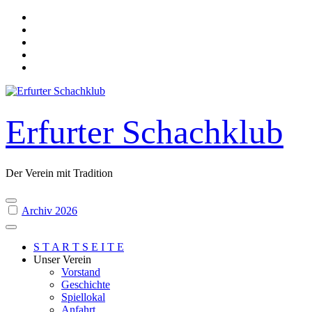
Skip
to
content
Erfurter Schachklub
Der Verein mit Tradition
Archiv 2026
S T A R T S E I T E
Unser Verein
Vorstand
Geschichte
Spiellokal
Anfahrt