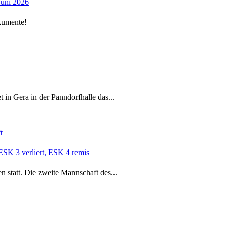
Juni 2026
kumente!
 in Gera in der Panndorfhalle das...
t
ESK 3 verliert, ESK 4 remis
n statt. Die zweite Mannschaft des...