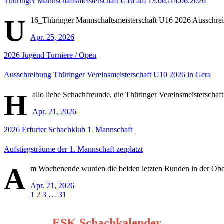
Thüringer Mannschaftsmeisterschaft U16 am 13.06./14.06.2026
U
16_Thüringer Mannschaftsmeisterschaft U16 2026 Ausschre
Apr. 25, 2026
2026
Jugend
Turniere / Open
Ausschreibung Thüringer Vereinsmeisterschaft U10 2026 in Gera
H
allo liebe Schachfreunde, die Thüringer Vereinsmeisterschaf
Apr. 21, 2026
2026
Erfurter Schachklub
1. Mannschaft
Aufstiegsträume der 1. Mannschaft zerplatzt
A
m Wochenende wurden die beiden letzten Runden in der Oberl
Apr. 21, 2026
Seitennummerierung
1
2
3
…
31
der
ESK Schachkalender
Beiträge