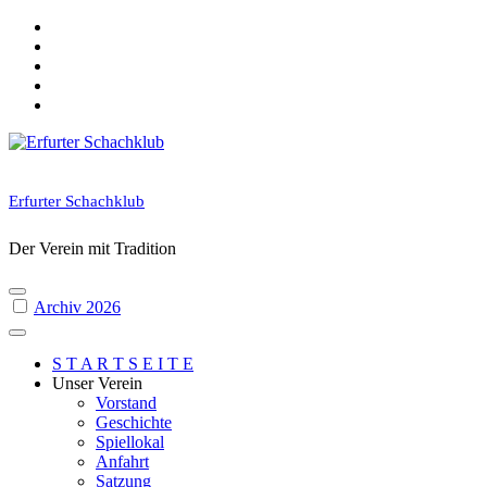
Skip
to
content
Erfurter Schachklub
Der Verein mit Tradition
Archiv 2026
S T A R T S E I T E
Unser Verein
Vorstand
Geschichte
Spiellokal
Anfahrt
Satzung