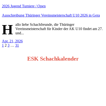
2026
Jugend
Turniere / Open
Ausschreibung Thüringer Vereinsmeisterschaft U10 2026 in Gera
H
allo liebe Schachfreunde, die Thüringer
Vereinsmeisterschaft für Kinder der AK U10 findet am 27.
und...
Apr. 21, 2026
Seitennummerierung
1
2
3
…
31
der
ESK Schachkalender
Beiträge