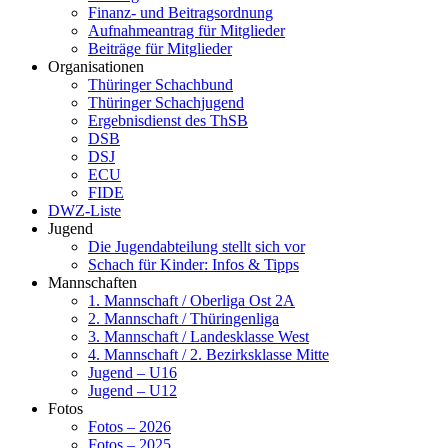
Finanz- und Beitragsordnung
Aufnahmeantrag für Mitglieder
Beiträge für Mitglieder
Organisationen
Thüringer Schachbund
Thüringer Schachjugend
Ergebnisdienst des ThSB
DSB
DSJ
ECU
FIDE
DWZ-Liste
Jugend
Die Jugendabteilung stellt sich vor
Schach für Kinder: Infos & Tipps
Mannschaften
1. Mannschaft / Oberliga Ost 2A
2. Mannschaft / Thüringenliga
3. Mannschaft / Landesklasse West
4. Mannschaft / 2. Bezirksklasse Mitte
Jugend – U16
Jugend – U12
Fotos
Fotos – 2026
Fotos – 2025