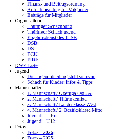
Finanz- und Beitragsordnung
Aufnahmeantrag für Mitglieder
Beiträge für Mitglieder
Organisationen
Thüringer Schachbund
Thüringer Schachjugend
Ergebnisdienst des ThSB
DSB
DSJ
ECU
FIDE
DWZ-Liste
Jugend
Die Jugendabteilung stellt sich vor
Schach für Kinder: Infos & Tipps
Mannschaften
1. Mannschaft / Oberliga Ost 2A
2. Mannschaft / Thüringenliga
3. Mannschaft / Landesklasse West
4. Mannschaft / 2. Bezirksklasse Mitte
Jugend – U16
Jugend – U12
Fotos
Fotos – 2026
Fotos – 2025