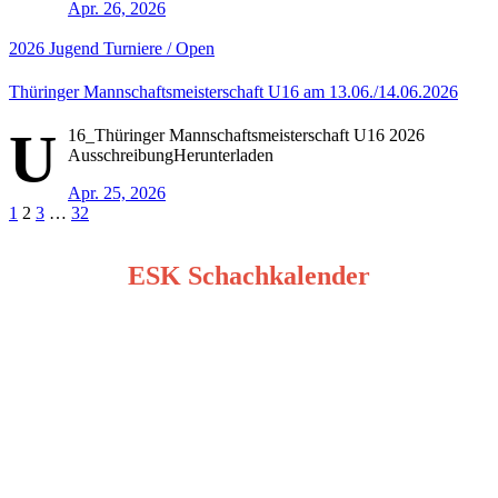
Apr. 26, 2026
2026
Jugend
Turniere / Open
Thüringer Mannschaftsmeisterschaft U16 am 13.06./14.06.2026
U
16_Thüringer Mannschaftsmeisterschaft U16 2026
AusschreibungHerunterladen
Apr. 25, 2026
Seitennummerierung
1
2
3
…
32
der
ESK Schachkalender
Beiträge