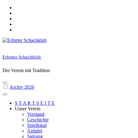
Skip
to
content
Erfurter Schachklub
Der Verein mit Tradition
Archiv 2026
S T A R T S E I T E
Unser Verein
Vorstand
Geschichte
Spiellokal
Anfahrt
Satzung