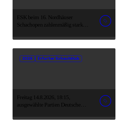
ESK beim 16. Nordhäuser
Schachopen zahlenmäßig stark
vertreten
2026
Erfurter Schachklub
Freitag 14.8.2026, 18:15,
ausgewählte Partien Deutsche
Senioreneinzelmeisterschaft