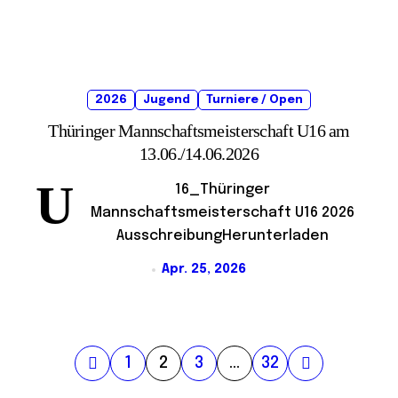
2026
Jugend
Turniere / Open
Thüringer Mannschaftsmeisterschaft U16 am
13.06./14.06.2026
U
16_Thüringer
Mannschaftsmeisterschaft U16 2026
AusschreibungHerunterladen
Apr. 25, 2026
S
1
2
3
…
32
e