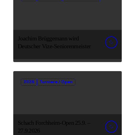
Joachim Brüggemann wird
Deutscher Vize-Seniorenmeister
2026
Turniere / Open
Schach Forchheim-Open 25.9. –
27.9.2026