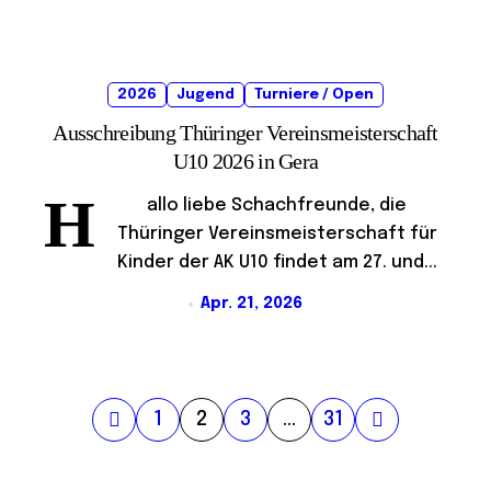
2026
Jugend
Turniere / Open
Ausschreibung Thüringer Vereinsmeisterschaft
U10 2026 in Gera
H
allo liebe Schachfreunde, die
Thüringer Vereinsmeisterschaft für
Kinder der AK U10 findet am 27. und...
Apr. 21, 2026
S
1
2
3
…
31
e
i