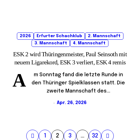
2026
Erfurter Schachklub
2. Mannschaft
3. Mannschaft
4. Mannschaft
ESK 2 wird Thüringenmeister, Paul Seinsoth mit
neuem Ligarekord, ESK 3 verliert, ESK 4 remis
A
m Sonntag fand die letzte Runde in
den Thüringer Spielklassen statt. Die
zweite Mannschaft des...
Apr. 26, 2026
S
1
2
3
…
32