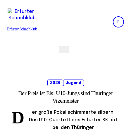
Skip
to
content
Erfurter Schachklub
2026
Jugend
Der Preis ist Eis: U10-Jungs sind Thüringer
Vizemeister
D
er große Pokal schimmerte silbern:
Das U10-Quartett des Erfurter SK hat
bei den Thüringer