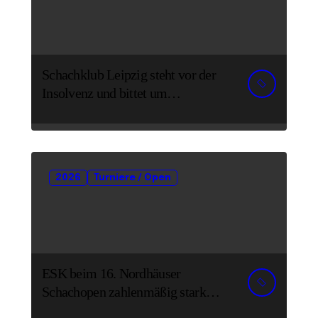
Schachklub Leipzig steht vor der
Insolvenz und bittet um
Unterstützung und Spenden
2026
Turniere / Open
ESK beim 16. Nordhäuser
Schachopen zahlenmäßig stark
vertreten