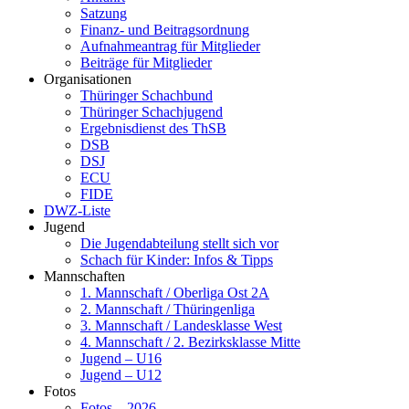
Satzung
Finanz- und Beitragsordnung
Aufnahmeantrag für Mitglieder
Beiträge für Mitglieder
Organisationen
Thüringer Schachbund
Thüringer Schachjugend
Ergebnisdienst des ThSB
DSB
DSJ
ECU
FIDE
DWZ-Liste
Jugend
Die Jugendabteilung stellt sich vor
Schach für Kinder: Infos & Tipps
Mannschaften
1. Mannschaft / Oberliga Ost 2A
2. Mannschaft / Thüringenliga
3. Mannschaft / Landesklasse West
4. Mannschaft / 2. Bezirksklasse Mitte
Jugend – U16
Jugend – U12
Fotos
Fotos – 2026