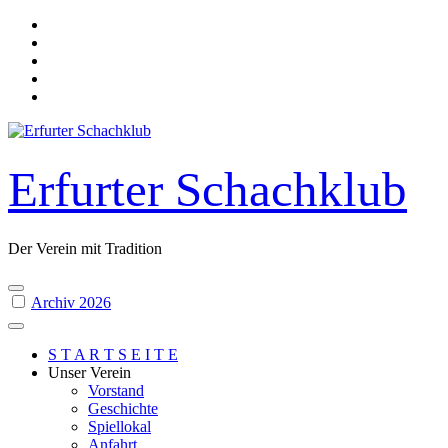
Skip
to
content
Erfurter Schachklub
Der Verein mit Tradition
Archiv 2026
S T A R T S E I T E
Unser Verein
Vorstand
Geschichte
Spiellokal
Anfahrt