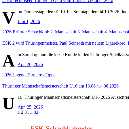
4. Albrecht-Beer-Turnier in Gera vom 1. bis 4. Oktober 2026
V
on Donnerstag, den 01.10. bis Sonntag, den 04.10.2026 findet
Juni 1, 2026
2026
Erfurter Schachklub
2. Mannschaft
3. Mannschaft
4. Mannschaf
ESK 2 wird Thüringenmeister, Paul Seinsoth mit neuem Ligarekord, 
A
m Sonntag fand die letzte Runde in den Thüringer Spielklasse
Apr. 26, 2026
2026
Jugend
Turniere / Open
Thüringer Mannschaftsmeisterschaft U16 am 13.06./14.06.2026
U
16_Thüringer Mannschaftsmeisterschaft U16 2026 Ausschre
Apr. 25, 2026
Seitennummerierung
1
2
3
…
32
der
ESK Schachkalender
Beiträge