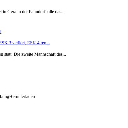
 in Gera in der Panndorfhalle das...
t
ESK 3 verliert, ESK 4 remis
n statt. Die zweite Mannschaft des...
ibungHerunterladen