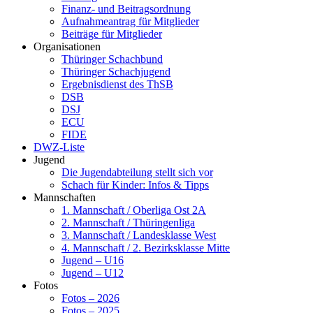
Finanz- und Beitragsordnung
Aufnahmeantrag für Mitglieder
Beiträge für Mitglieder
Organisationen
Thüringer Schachbund
Thüringer Schachjugend
Ergebnisdienst des ThSB
DSB
DSJ
ECU
FIDE
DWZ-Liste
Jugend
Die Jugendabteilung stellt sich vor
Schach für Kinder: Infos & Tipps
Mannschaften
1. Mannschaft / Oberliga Ost 2A
2. Mannschaft / Thüringenliga
3. Mannschaft / Landesklasse West
4. Mannschaft / 2. Bezirksklasse Mitte
Jugend – U16
Jugend – U12
Fotos
Fotos – 2026
Fotos – 2025