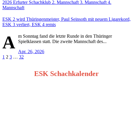
2026
Erfurter Schachklub
2. Mannschaft
3. Mannschaft
4.
Mannschaft
ESK 2 wird Thüringenmeister, Paul Seinsoth mit neuem Ligarekord,
ESK 3 verliert, ESK 4 remis
A
m Sonntag fand die letzte Runde in den Thüringer
Spielklassen statt. Die zweite Mannschaft des...
Apr. 26, 2026
Seitennummerierung
1
2
3
…
32
der
ESK Schachkalender
Beiträge