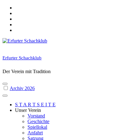
Skip
to
content
Erfurter Schachklub
Der Verein mit Tradition
Archiv 2026
S T A R T S E I T E
Unser Verein
Vorstand
Geschichte
Spiellokal
Anfahrt
Satzung