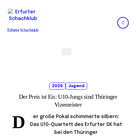
Skip
to
content
Erfurter Schachklub
2026
Jugend
Der Preis ist Eis: U10-Jungs sind Thüringer
Vizemeister
D
er große Pokal schimmerte silbern:
Das U10-Quartett des Erfurter SK hat
bei den Thüringer