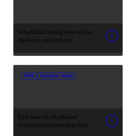
Schachklub Leipzig steht vor der
Insolvenz und bittet um
Unterstützung und Spenden
2026
Turniere / Open
ESK beim 16. Nordhäuser
Schachopen zahlenmäßig stark
vertreten