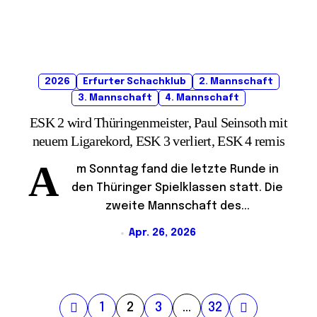
2026
Erfurter Schachklub
2. Mannschaft
3. Mannschaft
4. Mannschaft
ESK 2 wird Thüringenmeister, Paul Seinsoth mit
neuem Ligarekord, ESK 3 verliert, ESK 4 remis
A
m Sonntag fand die letzte Runde in
den Thüringer Spielklassen statt. Die
zweite Mannschaft des...
Apr. 26, 2026
S
1
2
3
…
32